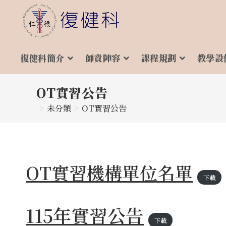
Skip
to
content
復健科簡介
師資陣容
課程規劃
教學設
OT實習公告
>
未分類
>
OT實習公告
OT實習機構單位名單
下載
115年實習公告
下載